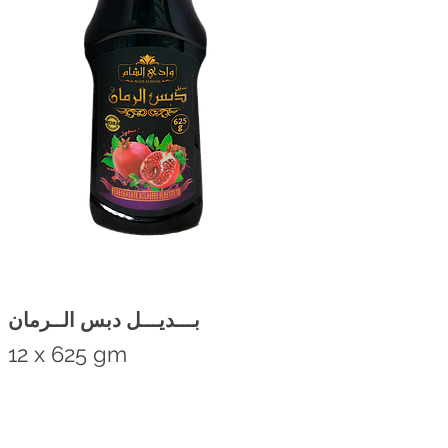
بـــديـــل دبس الــرمان
12 x 625 gm