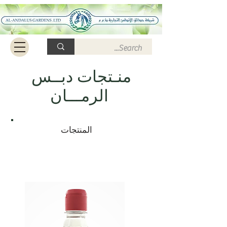
منـتجات دبــس
الرمـــان
المنتجات