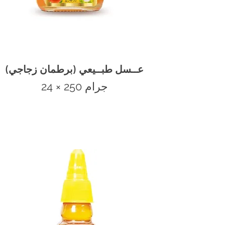
عــسل طبــيعي (برطمان زجاجي)
24 × 250 جرام