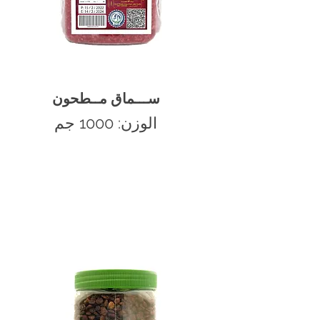
ســـماق مــطحون
الوزن: 1000 جم