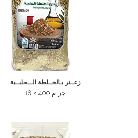
زعــتر بـالخــلطة الـــحلبــية
400 جرام
18 ×