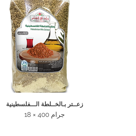
زعــتر بـالخــلطة الـــفلسطينية
400 جرام
18 ×