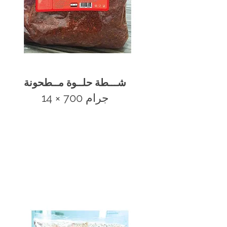
شـــطة حلــوة مــطحونة
14 × 700 جرام