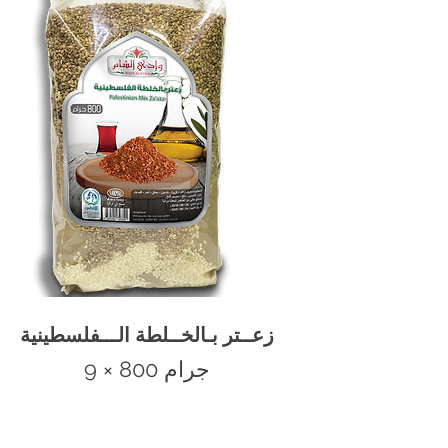
زعــتر بـالخــلطة الـــفلسطينية
9 × 800 جرام