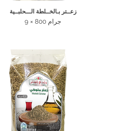
زعــتر بـالخــلطة الـــحلبــية
9 × 800 جرام