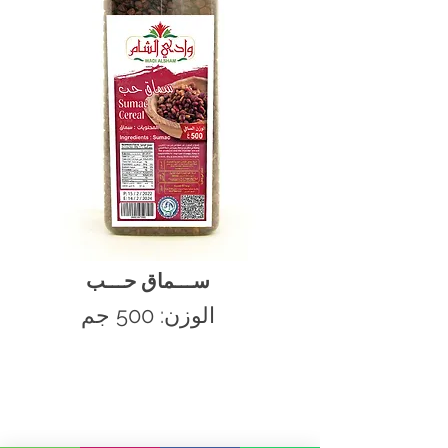
ســـماق حـــب
الوزن: 500 جم