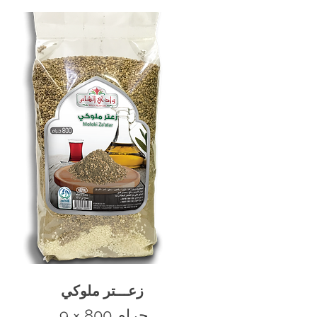
زعـــتر ملوكي
9 × 800 جرام