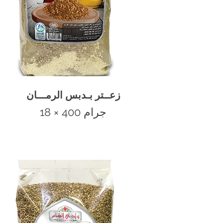
زعــتر بـدبس الرمـــان
400 جرام
18 ×