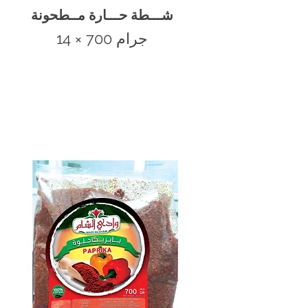
شـــطة حـــارة مــطحونة
14 × 700 جرام