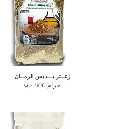
زعــتر بـــدبس الرمــان
9 × 800 جرام