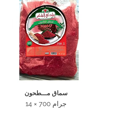
سماق مـــطحون
14 × 700 جرام