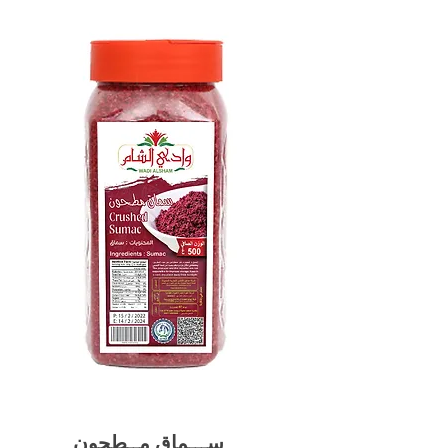
ســـماق مــطحون